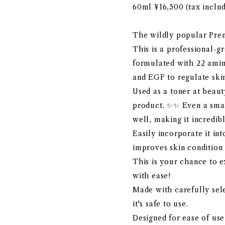
60ml ¥16,500 (tax inclu
The wildly popular Prem
This is a professional-g
formulated with 22 amin
and EGF to regulate ski
Used as a toner at beauty
product. ✨✨ Even a smal
well, making it incredibl
Easily incorporate it int
improves skin condition 
This is your chance to e
with ease!
Made with carefully sele
it's safe to use.
Designed for ease of use 