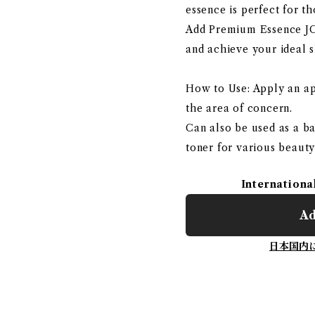
essence is perfect for t
Add Premium Essence JC 
and achieve your ideal s
How to Use: Apply an ap
the area of ​​concern.
Can also be used as a ba
toner for various beauty
Internationa
Ad
日本国内