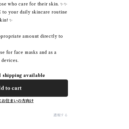
hose who care for their skin. ✨✨
to your daily skincare routine
kin! ✨
propriate amount directly to
se for face masks and as a
 devices.
l shipping available
d to cart
にお住まいの方向け
通報する