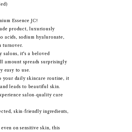
ded)
ium Essence JC! ️
rade product, luxuriously
o acids, sodium hyaluronate,
n turnover.
 salons, it's a beloved
l amount spreads surprisingly
y easy to use.
o your daily skincare routine, it
and leads to beautiful skin.
xperience salon-quality care
cted, skin-friendly ingredients,
even on sensitive skin, this