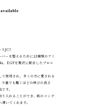
 available
】
JC‼️
ーバーを整えるために22種類のアミ
a、EGFを贅沢に配合したプロユ
して使用され、多くの方に愛される
✨ 少量でも驚くほどの伸びの良さ
品です。
取り入れることができ、肌のコンデ
へ導いてくれます。